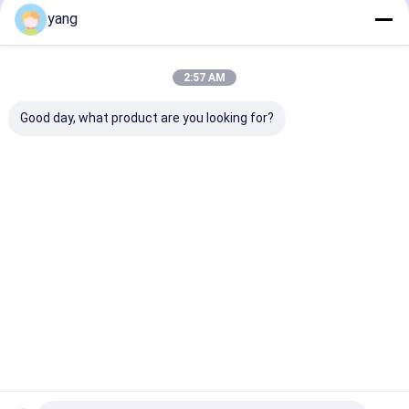
yang
Certificates
2:57 AM
Good day, what product are you looking for?
IATF 16949
Environmental
Occupational
Management
Health Safety
System
Management
Certification
System
Certification
Nhà
Về chúng
Liên hệ với chúng
Desktop
tôi
tôi
Site
Sơ đồ trang web
Privacy Policy
Phẩm chất
Nam châm Ferrite vĩnh viễn
Nhà máy trung
quốc.Copyright © 2026 JOINT-MAG Magnetic Materials Co., Ltd.